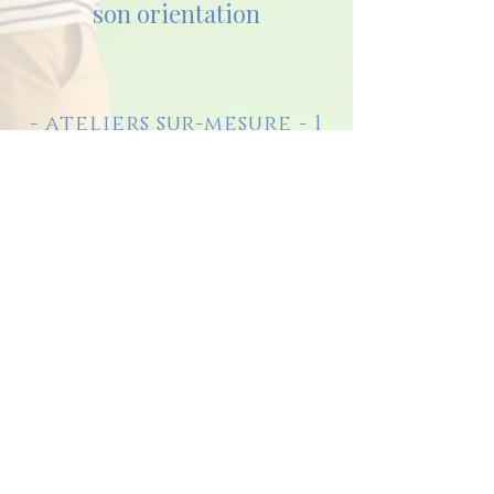
son orientation
- ateliers sur-mesure - 1
h15/atelier -
- Stages collectifs
chaque samedi -
Contact
Tarifs
Laure Pinon- Des Ateliers
pour avoir Confiance en Soi-